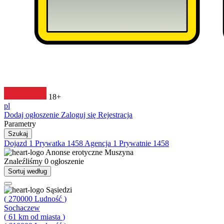
18+
pl
Dodaj ogłoszenie
Zaloguj się
Rejestracja
Parametry
Szukaj
Dojazd
1
Prywatka
1458
Agencja
1
Prywatnie
1458
Anonse erotyczne
Muszyna
Znaleźliśmy
0
ogłoszenie
Sortuj według
Sąsiedzi
(
270000
Ludność
)
Sochaczew
(
61
km od miasta
)