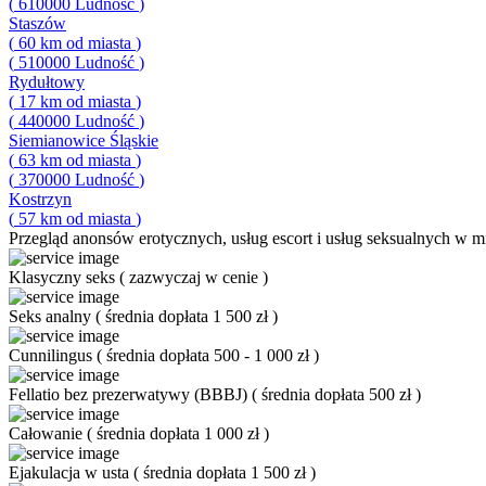
(
610000
Ludność
)
Staszów
(
60
km od miasta
)
(
510000
Ludność
)
Rydułtowy
(
17
km od miasta
)
(
440000
Ludność
)
Siemianowice Śląskie
(
63
km od miasta
)
(
370000
Ludność
)
Kostrzyn
(
57
km od miasta
)
Przegląd
anonsów erotycznych, usług escort i usług seksualnych w mi
Klasyczny seks
(
zazwyczaj w cenie
)
Seks analny
(
średnia dopłata 1 500 zł
)
Cunnilingus
(
średnia dopłata 500 - 1 000 zł
)
Fellatio bez prezerwatywy (BBBJ)
(
średnia dopłata 500 zł
)
Całowanie
(
średnia dopłata 1 000 zł
)
Ejakulacja w usta
(
średnia dopłata 1 500 zł
)