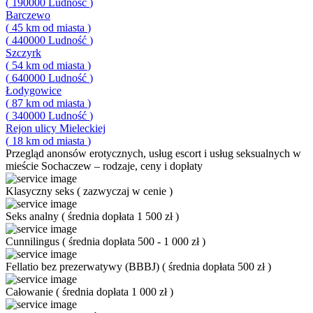
(
190000
Ludność
)
Barczewo
(
45
km od miasta
)
(
440000
Ludność
)
Szczyrk
(
54
km od miasta
)
(
640000
Ludność
)
Łodygowice
(
87
km od miasta
)
(
340000
Ludność
)
Rejon ulicy Mieleckiej
(
18
km od miasta
)
Przegląd
anonsów erotycznych, usług escort i usług seksualnych w
mieście Sochaczew – rodzaje, ceny i dopłaty
Klasyczny seks
(
zazwyczaj w cenie
)
Seks analny
(
średnia dopłata 1 500 zł
)
Cunnilingus
(
średnia dopłata 500 - 1 000 zł
)
Fellatio bez prezerwatywy (BBBJ)
(
średnia dopłata 500 zł
)
Całowanie
(
średnia dopłata 1 000 zł
)