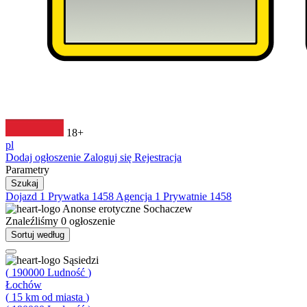
18+
pl
Dodaj ogłoszenie
Zaloguj się
Rejestracja
Parametry
Szukaj
Dojazd
1
Prywatka
1458
Agencja
1
Prywatnie
1458
Anonse erotyczne
Sochaczew
Znaleźliśmy
0
ogłoszenie
Sortuj według
Sąsiedzi
(
190000
Ludność
)
Łochów
(
15
km od miasta
)