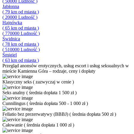
(
50000
Ludność
)
Jabłonna
(
79
km od miasta
)
(
20000
Ludność
)
Hajnówka
(
65
km od miasta
)
(
770000
Ludność
)
Świdnica
(
78
km od miasta
)
(
510000
Ludność
)
Śmigiel
(
63
km od miasta
)
Przegląd
anonsów erotycznych, usług escort i usług seksualnych w
mieście Kamienna Góra – rodzaje, ceny i dopłaty
Klasyczny seks
(
zazwyczaj w cenie
)
Seks analny
(
średnia dopłata 1 500 zł
)
Cunnilingus
(
średnia dopłata 500 - 1 000 zł
)
Fellatio bez prezerwatywy (BBBJ)
(
średnia dopłata 500 zł
)
Całowanie
(
średnia dopłata 1 000 zł
)