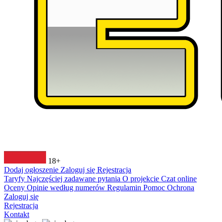
18+
Dodaj ogłoszenie
Zaloguj się
Rejestracja
Taryfy
Najczęściej zadawane pytania
O projekcie
Czat online
Oceny
Opinie według numerów
Regulamin
Pomoc
Ochrona
Zaloguj się
Rejestracja
Kontakt