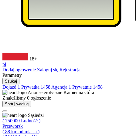
18+
pl
Dodaj ogłoszenie
Zaloguj się
Rejestracja
Parametry
Szukaj
Dojazd
1
Prywatka
1458
Agencja
1
Prywatnie
1458
Anonse erotyczne
Kamienna Góra
Znaleźliśmy
0
ogłoszenie
Sortuj według
Sąsiedzi
(
750000
Ludność
)
Przeworsk
(
88
km od miasta
)