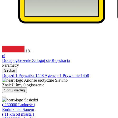
18+
pl
Dodaj ogłoszenie
Zaloguj się
Rejestracja
Parametry
Szukaj
Dojazd
1
Prywatka
1458
Agencja
1
Prywatnie
1458
Anonse erotyczne
Sławno
Znaleźliśmy
0
ogłoszenie
Sortuj według
Sąsiedzi
(
230000
Ludność
)
Rudnik nad Sanem
(
11
km od miasta
)