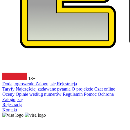
18+
Dodaj ogłoszenie
Zaloguj się
Rejestracja
Taryfy
Najczęściej zadawane pytania
O projekcie
Czat online
Oceny
Opinie według numerów
Regulamin
Pomoc
Ochrona
Zaloguj się
Rejestracja
Kontakt