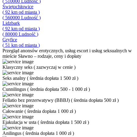
(
510000
Ludność
)
Świętochłowice
(
92
km od miasta
)
(
560000
Ludność
)
Lidzbark
(
92
km od miasta
)
(
80000
Ludność
)
Gryfice
(
51
km od miasta
)
Przegląd
anonsów erotycznych, usług escort i usług seksualnych w
mieście Sławno – rodzaje, ceny i dopłaty
Klasyczny seks
(
zazwyczaj w cenie
)
Seks analny
(
średnia dopłata 1 500 zł
)
Cunnilingus
(
średnia dopłata 500 - 1 000 zł
)
Fellatio bez prezerwatywy (BBBJ)
(
średnia dopłata 500 zł
)
Całowanie
(
średnia dopłata 1 000 zł
)
Ejakulacja w usta
(
średnia dopłata 1 500 zł
)
Anilingus
(
średnia dopłata 1 000 zł
)