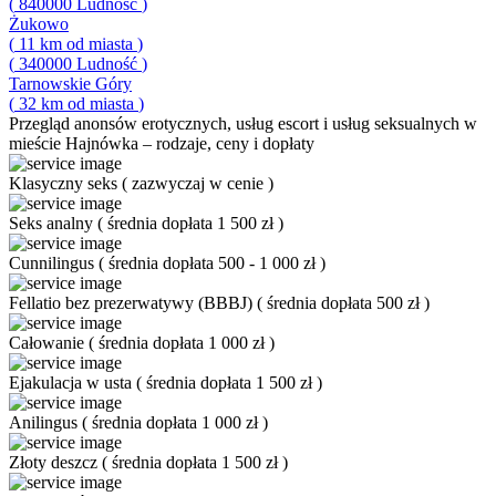
(
840000
Ludność
)
Żukowo
(
11
km od miasta
)
(
340000
Ludność
)
Tarnowskie Góry
(
32
km od miasta
)
Przegląd
anonsów erotycznych, usług escort i usług seksualnych w
mieście Hajnówka – rodzaje, ceny i dopłaty
Klasyczny seks
(
zazwyczaj w cenie
)
Seks analny
(
średnia dopłata 1 500 zł
)
Cunnilingus
(
średnia dopłata 500 - 1 000 zł
)
Fellatio bez prezerwatywy (BBBJ)
(
średnia dopłata 500 zł
)
Całowanie
(
średnia dopłata 1 000 zł
)
Ejakulacja w usta
(
średnia dopłata 1 500 zł
)
Anilingus
(
średnia dopłata 1 000 zł
)
Złoty deszcz
(
średnia dopłata 1 500 zł
)