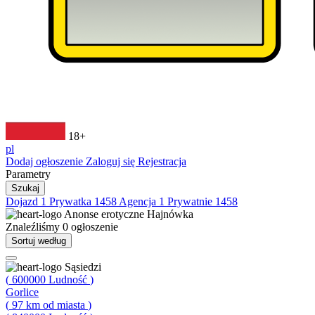
18+
pl
Dodaj ogłoszenie
Zaloguj się
Rejestracja
Parametry
Szukaj
Dojazd
1
Prywatka
1458
Agencja
1
Prywatnie
1458
Anonse erotyczne
Hajnówka
Znaleźliśmy
0
ogłoszenie
Sortuj według
Sąsiedzi
(
600000
Ludność
)
Gorlice
(
97
km od miasta
)