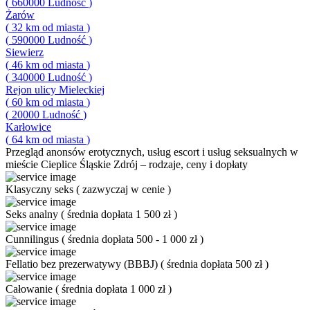
(
660000
Ludność
)
Żarów
(
32
km od miasta
)
(
590000
Ludność
)
Siewierz
(
46
km od miasta
)
(
340000
Ludność
)
Rejon ulicy Mieleckiej
(
60
km od miasta
)
(
20000
Ludność
)
Karłowice
(
64
km od miasta
)
Przegląd
anonsów erotycznych, usług escort i usług seksualnych w
mieście Cieplice Śląskie Zdrój – rodzaje, ceny i dopłaty
Klasyczny seks
(
zazwyczaj w cenie
)
Seks analny
(
średnia dopłata 1 500 zł
)
Cunnilingus
(
średnia dopłata 500 - 1 000 zł
)
Fellatio bez prezerwatywy (BBBJ)
(
średnia dopłata 500 zł
)
Całowanie
(
średnia dopłata 1 000 zł
)