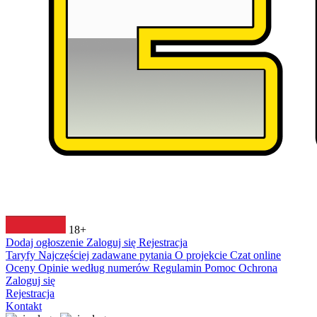
18+
Dodaj ogłoszenie
Zaloguj się
Rejestracja
Taryfy
Najczęściej zadawane pytania
O projekcie
Czat online
Oceny
Opinie według numerów
Regulamin
Pomoc
Ochrona
Zaloguj się
Rejestracja
Kontakt