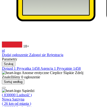
18+
pl
Dodaj ogłoszenie
Zaloguj się
Rejestracja
Parametry
Szukaj
Dojazd
1
Prywatka
1458
Agencja
1
Prywatnie
1458
Anonse erotyczne
Cieplice Śląskie Zdrój
Znaleźliśmy
0
ogłoszenie
Sortuj według
Sąsiedzi
(
830000
Ludność
)
Nowa Sarzyna
(
26
km od miasta
)