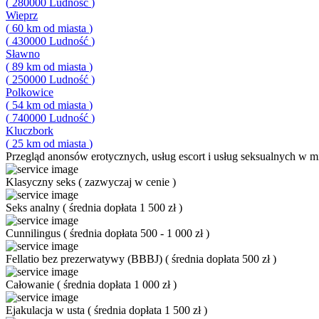
(
280000
Ludność
)
Wieprz
(
60
km od miasta
)
(
430000
Ludność
)
Sławno
(
89
km od miasta
)
(
250000
Ludność
)
Polkowice
(
54
km od miasta
)
(
740000
Ludność
)
Kluczbork
(
25
km od miasta
)
Przegląd
anonsów erotycznych, usług escort i usług seksualnych w mi
Klasyczny seks
(
zazwyczaj w cenie
)
Seks analny
(
średnia dopłata 1 500 zł
)
Cunnilingus
(
średnia dopłata 500 - 1 000 zł
)
Fellatio bez prezerwatywy (BBBJ)
(
średnia dopłata 500 zł
)
Całowanie
(
średnia dopłata 1 000 zł
)
Ejakulacja w usta
(
średnia dopłata 1 500 zł
)