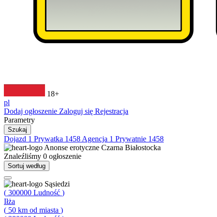
18+
pl
Dodaj ogłoszenie
Zaloguj się
Rejestracja
Parametry
Szukaj
Dojazd
1
Prywatka
1458
Agencja
1
Prywatnie
1458
Anonse erotyczne
Czarna Białostocka
Znaleźliśmy
0
ogłoszenie
Sortuj według
Sąsiedzi
(
300000
Ludność
)
Iłża
(
50
km od miasta
)