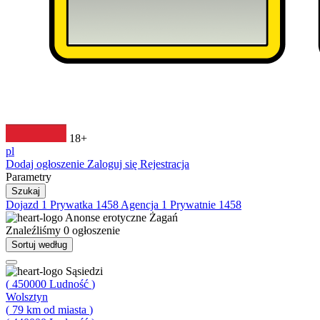
18+
pl
Dodaj ogłoszenie
Zaloguj się
Rejestracja
Parametry
Szukaj
Dojazd
1
Prywatka
1458
Agencja
1
Prywatnie
1458
Anonse erotyczne
Żagań
Znaleźliśmy
0
ogłoszenie
Sortuj według
Sąsiedzi
(
450000
Ludność
)
Wolsztyn
(
79
km od miasta
)