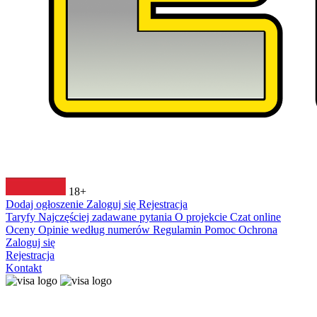
18+
Dodaj ogłoszenie
Zaloguj się
Rejestracja
Taryfy
Najczęściej zadawane pytania
O projekcie
Czat online
Oceny
Opinie według numerów
Regulamin
Pomoc
Ochrona
Zaloguj się
Rejestracja
Kontakt