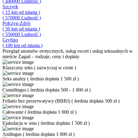
(
440000
Ludność
)
Szczyrk
(
15
km od miasta
)
(
570000
Ludność
)
Połczyn-Zdrój
(
50
km od miasta
)
(
550000
Ludność
)
Gryfino
(
100
km od miasta
)
Przegląd
anonsów erotycznych, usług escort i usług seksualnych w
mieście Żagań – rodzaje, ceny i dopłaty
Klasyczny seks
(
zazwyczaj w cenie
)
Seks analny
(
średnia dopłata 1 500 zł
)
Cunnilingus
(
średnia dopłata 500 - 1 000 zł
)
Fellatio bez prezerwatywy (BBBJ)
(
średnia dopłata 500 zł
)
Całowanie
(
średnia dopłata 1 000 zł
)
Ejakulacja w usta
(
średnia dopłata 1 500 zł
)
Anilingus
(
średnia dopłata 1 000 zł
)