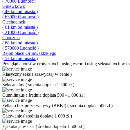
(
70000
Ludność
)
Gniewkowo
(
43
km od miasta
)
(
630000
Ludność
)
Ciechocinek
(
61
km od miasta
)
(
210000
Ludność
)
Chocznia
(
68
km od miasta
)
(
570000
Ludność
)
Rejon placu Grunwaldzkiego
(
57
km od miasta
)
Przegląd
anonsów erotycznych, usług escort i usług seksualnych w mie
Klasyczny seks
(
zazwyczaj w cenie
)
Seks analny
(
średnia dopłata 1 500 zł
)
Cunnilingus
(
średnia dopłata 500 - 1 000 zł
)
Fellatio bez prezerwatywy (BBBJ)
(
średnia dopłata 500 zł
)
Całowanie
(
średnia dopłata 1 000 zł
)
Ejakulacja w usta
(
średnia dopłata 1 500 zł
)