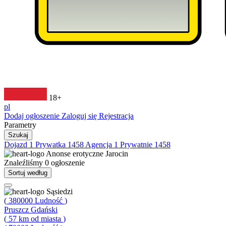
18+
pl
Dodaj ogłoszenie
Zaloguj się
Rejestracja
Parametry
Szukaj
Dojazd
1
Prywatka
1458
Agencja
1
Prywatnie
1458
Anonse erotyczne
Jarocin
Znaleźliśmy
0
ogłoszenie
Sortuj według
Sąsiedzi
(
380000
Ludność
)
Pruszcz Gdański
(
57
km od miasta
)