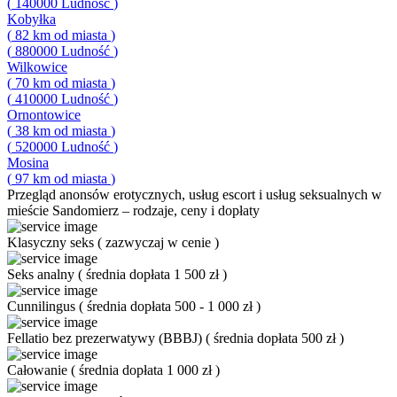
(
140000
Ludność
)
Kobyłka
(
82
km od miasta
)
(
880000
Ludność
)
Wilkowice
(
70
km od miasta
)
(
410000
Ludność
)
Ornontowice
(
38
km od miasta
)
(
520000
Ludność
)
Mosina
(
97
km od miasta
)
Przegląd
anonsów erotycznych, usług escort i usług seksualnych w
mieście Sandomierz – rodzaje, ceny i dopłaty
Klasyczny seks
(
zazwyczaj w cenie
)
Seks analny
(
średnia dopłata 1 500 zł
)
Cunnilingus
(
średnia dopłata 500 - 1 000 zł
)
Fellatio bez prezerwatywy (BBBJ)
(
średnia dopłata 500 zł
)
Całowanie
(
średnia dopłata 1 000 zł
)