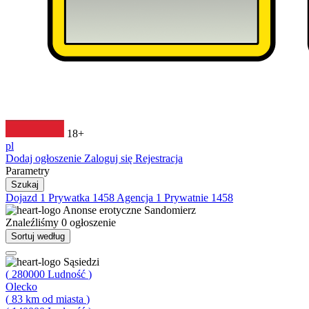
18+
pl
Dodaj ogłoszenie
Zaloguj się
Rejestracja
Parametry
Szukaj
Dojazd
1
Prywatka
1458
Agencja
1
Prywatnie
1458
Anonse erotyczne
Sandomierz
Znaleźliśmy
0
ogłoszenie
Sortuj według
Sąsiedzi
(
280000
Ludność
)
Olecko
(
83
km od miasta
)