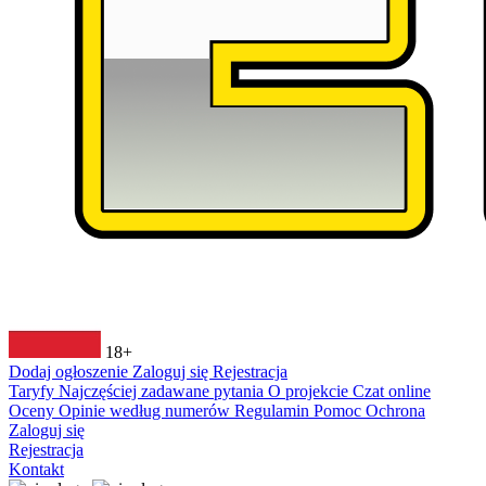
18+
Dodaj ogłoszenie
Zaloguj się
Rejestracja
Taryfy
Najczęściej zadawane pytania
O projekcie
Czat online
Oceny
Opinie według numerów
Regulamin
Pomoc
Ochrona
Zaloguj się
Rejestracja
Kontakt