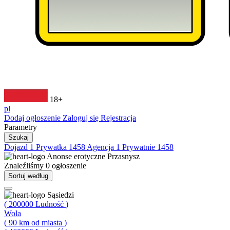
18+
pl
Dodaj ogłoszenie
Zaloguj się
Rejestracja
Parametry
Szukaj
Dojazd
1
Prywatka
1458
Agencja
1
Prywatnie
1458
Anonse erotyczne
Przasnysz
Znaleźliśmy
0
ogłoszenie
Sortuj według
Sąsiedzi
(
200000
Ludność
)
Wola
(
90
km od miasta
)