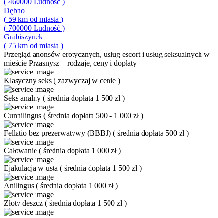
(
460000
Ludność
)
Dębno
(
59
km od miasta
)
(
700000
Ludność
)
Grabiszynek
(
75
km od miasta
)
Przegląd
anonsów erotycznych, usług escort i usług seksualnych w
mieście Przasnysz – rodzaje, ceny i dopłaty
Klasyczny seks
(
zazwyczaj w cenie
)
Seks analny
(
średnia dopłata 1 500 zł
)
Cunnilingus
(
średnia dopłata 500 - 1 000 zł
)
Fellatio bez prezerwatywy (BBBJ)
(
średnia dopłata 500 zł
)
Całowanie
(
średnia dopłata 1 000 zł
)
Ejakulacja w usta
(
średnia dopłata 1 500 zł
)
Anilingus
(
średnia dopłata 1 000 zł
)
Złoty deszcz
(
średnia dopłata 1 500 zł
)