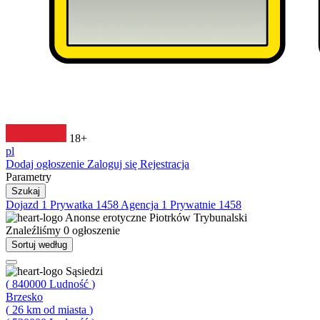
18+
pl
Dodaj ogłoszenie
Zaloguj się
Rejestracja
Parametry
Szukaj
Dojazd
1
Prywatka
1458
Agencja
1
Prywatnie
1458
Anonse erotyczne
Piotrków Trybunalski
Znaleźliśmy
0
ogłoszenie
Sortuj według
Sąsiedzi
(
840000
Ludność
)
Brzesko
(
26
km od miasta
)