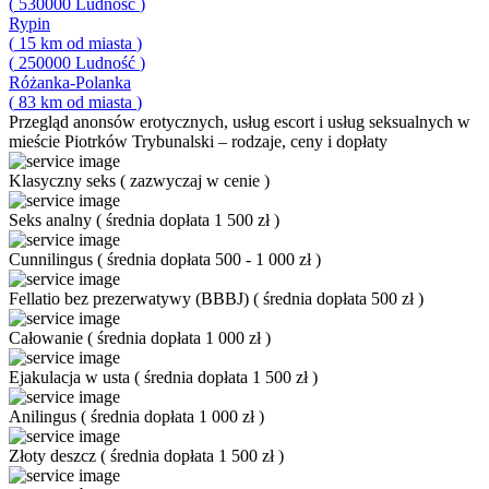
(
530000
Ludność
)
Rypin
(
15
km od miasta
)
(
250000
Ludność
)
Różanka-Polanka
(
83
km od miasta
)
Przegląd
anonsów erotycznych, usług escort i usług seksualnych w
mieście Piotrków Trybunalski – rodzaje, ceny i dopłaty
Klasyczny seks
(
zazwyczaj w cenie
)
Seks analny
(
średnia dopłata 1 500 zł
)
Cunnilingus
(
średnia dopłata 500 - 1 000 zł
)
Fellatio bez prezerwatywy (BBBJ)
(
średnia dopłata 500 zł
)
Całowanie
(
średnia dopłata 1 000 zł
)
Ejakulacja w usta
(
średnia dopłata 1 500 zł
)
Anilingus
(
średnia dopłata 1 000 zł
)
Złoty deszcz
(
średnia dopłata 1 500 zł
)