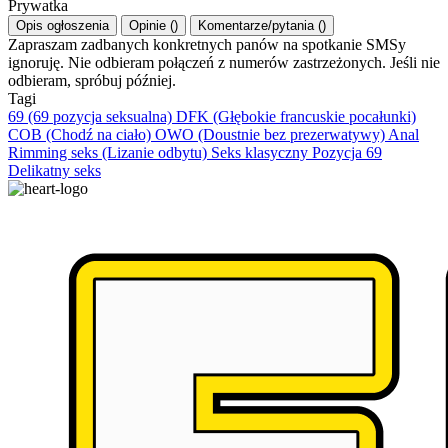
Prywatka
Opis ogłoszenia
Opinie
(
)
Komentarze/pytania
(
)
Zapraszam zadbanych konkretnych panów na spotkanie SMSy
ignoruję. Nie odbieram połączeń z numerów zastrzeżonych. Jeśli nie
odbieram, spróbuj później.
Tagi
69 (69 pozycja seksualna)
DFK (Głębokie francuskie pocałunki)
COB (Chodź na ciało)
OWO (Doustnie bez prezerwatywy)
Anal
Rimming seks (Lizanie odbytu)
Seks klasyczny
Pozycja 69
Delikatny seks