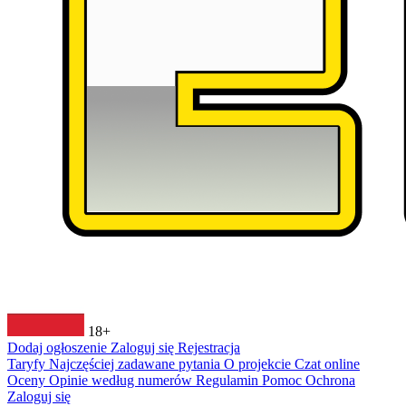
18+
Dodaj ogłoszenie
Zaloguj się
Rejestracja
Taryfy
Najczęściej zadawane pytania
O projekcie
Czat online
Oceny
Opinie według numerów
Regulamin
Pomoc
Ochrona
Zaloguj się