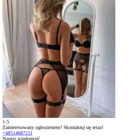
1-5
2
Zainteresowany ogłoszeniem?
Skontaktuj się teraz!
Z
+48514687211
+
Napisz wiadomość
N