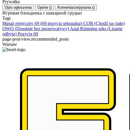
Prywatka
Opis ogłoszenia
Opinie
(
)
Komentarze/pytania
(
)
Игривая блондинка с шикарной грудью
Tagi
Masaż erotyczny
69 (69 pozycja seksualna)
COB (Chodź na ciało)
OWO (Doustnie bez prezerwatywy)
Anal Rimming seks (Lizanie
odbytu)
Pozycja 69
page-post-view.recommended_posts
Warsaw