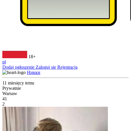
18+
pl
Dodaj ogłoszenie
Zaloguj się
Rejestracja
Никки
11 miesięcy temu
Prywatnie
Warsaw
41
2