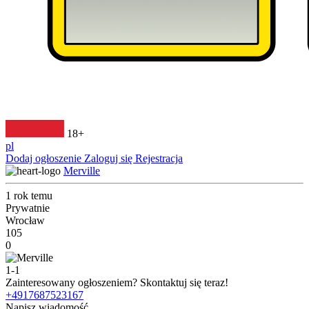
18+
pl
Dodaj ogłoszenie
Zaloguj się
Rejestracja
Merville
1 rok temu
Prywatnie
Wrocław
105
0
1-1
Zainteresowany ogłoszeniem?
Skontaktuj się teraz!
+4917687523167
Napisz wiadomość