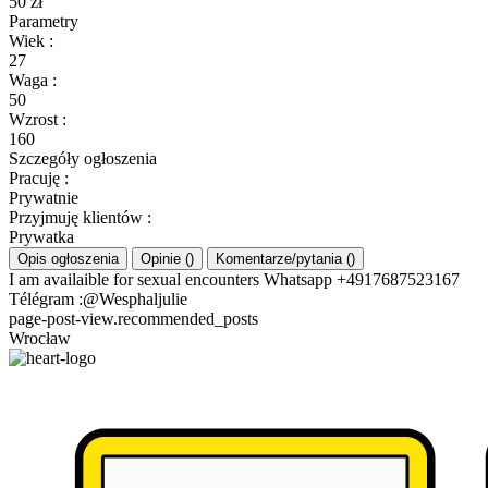
50 zł
Parametry
Wiek
:
27
Waga
:
50
Wzrost
:
160
Szczegóły ogłoszenia
Pracuję
:
Prywatnie
Przyjmuję klientów
:
Prywatka
Opis ogłoszenia
Opinie
(
)
Komentarze/pytania
(
)
I am availaible for sexual encounters Whatsapp +4917687523167
Télégram :@Wesphaljulie
page-post-view.recommended_posts
Wrocław