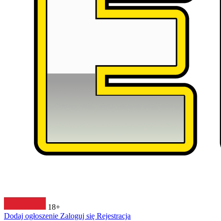
18+
Dodaj ogłoszenie
Zaloguj się
Rejestracja