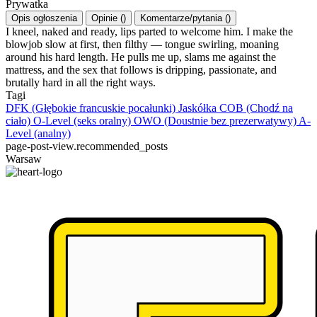
Prywatka
Opis ogłoszenia
Opinie
(
)
Komentarze/pytania
(
)
I kneel, naked and ready, lips parted to welcome him. I make the
blowjob slow at first, then filthy — tongue swirling, moaning
around his hard length. He pulls me up, slams me against the
mattress, and the sex that follows is dripping, passionate, and
brutally hard in all the right ways.
Tagi
DFK (Głębokie francuskie pocałunki)
Jaskółka
COB (Chodź na
ciało)
O-Level (seks oralny)
OWO (Doustnie bez prezerwatywy)
A-
Level (analny)
page-post-view.recommended_posts
Warsaw