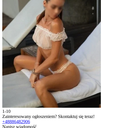
1-10
2
Zainteresowany ogłoszeniem?
Skontaktuj się teraz!
Z
+48886482906
Napisz wiadomość
N