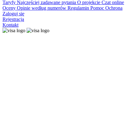
Taryfy
Najczęściej zadawane pytania
O projekcie
Czat online
Oceny
Opinie według numerów
Regulamin
Pomoc
Ochrona
Zaloguj się
Rejestracja
Kontakt