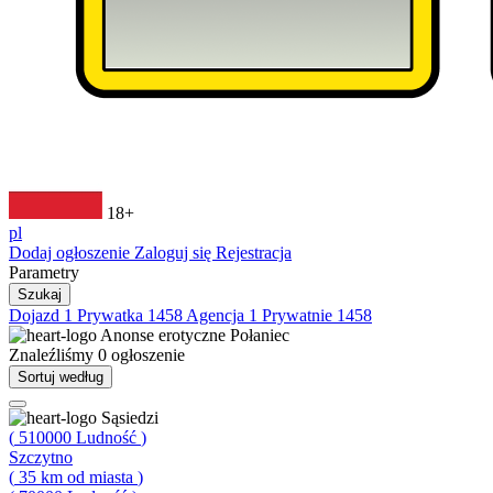
18+
pl
Dodaj ogłoszenie
Zaloguj się
Rejestracja
Parametry
Szukaj
Dojazd
1
Prywatka
1458
Agencja
1
Prywatnie
1458
Anonse erotyczne
Połaniec
Znaleźliśmy
0
ogłoszenie
Sortuj według
Sąsiedzi
(
510000
Ludność
)
Szczytno
(
35
km od miasta
)