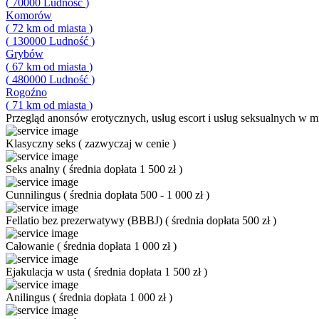
(
70000
Ludność
)
Komorów
(
72
km od miasta
)
(
130000
Ludność
)
Grybów
(
67
km od miasta
)
(
480000
Ludność
)
Rogoźno
(
71
km od miasta
)
Przegląd
anonsów erotycznych, usług escort i usług seksualnych w mie
Klasyczny seks
(
zazwyczaj w cenie
)
Seks analny
(
średnia dopłata 1 500 zł
)
Cunnilingus
(
średnia dopłata 500 - 1 000 zł
)
Fellatio bez prezerwatywy (BBBJ)
(
średnia dopłata 500 zł
)
Całowanie
(
średnia dopłata 1 000 zł
)
Ejakulacja w usta
(
średnia dopłata 1 500 zł
)
Anilingus
(
średnia dopłata 1 000 zł
)