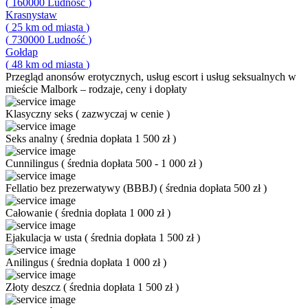
(
160000
Ludność
)
Krasnystaw
(
25
km od miasta
)
(
730000
Ludność
)
Gołdap
(
48
km od miasta
)
Przegląd
anonsów erotycznych, usług escort i usług seksualnych w
mieście Malbork – rodzaje, ceny i dopłaty
Klasyczny seks
(
zazwyczaj w cenie
)
Seks analny
(
średnia dopłata 1 500 zł
)
Cunnilingus
(
średnia dopłata 500 - 1 000 zł
)
Fellatio bez prezerwatywy (BBBJ)
(
średnia dopłata 500 zł
)
Całowanie
(
średnia dopłata 1 000 zł
)
Ejakulacja w usta
(
średnia dopłata 1 500 zł
)
Anilingus
(
średnia dopłata 1 000 zł
)
Złoty deszcz
(
średnia dopłata 1 500 zł
)