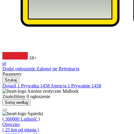
18+
pl
Dodaj ogłoszenie
Zaloguj się
Rejestracja
Parametry
Szukaj
Dojazd
1
Prywatka
1458
Agencja
1
Prywatnie
1458
Anonse erotyczne
Malbork
Znaleźliśmy
0
ogłoszenie
Sortuj według
Sąsiedzi
(
360000
Ludność
)
Opoczno
(
25
km od miasta
)