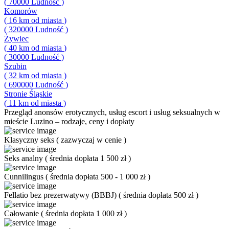
(
70000
Ludność
)
Komorów
(
16
km od miasta
)
(
320000
Ludność
)
Żywiec
(
40
km od miasta
)
(
30000
Ludność
)
Szubin
(
32
km od miasta
)
(
690000
Ludność
)
Stronie Śląskie
(
11
km od miasta
)
Przegląd
anonsów erotycznych, usług escort i usług seksualnych w
mieście Luzino – rodzaje, ceny i dopłaty
Klasyczny seks
(
zazwyczaj w cenie
)
Seks analny
(
średnia dopłata 1 500 zł
)
Cunnilingus
(
średnia dopłata 500 - 1 000 zł
)
Fellatio bez prezerwatywy (BBBJ)
(
średnia dopłata 500 zł
)
Całowanie
(
średnia dopłata 1 000 zł
)