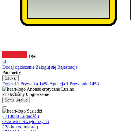
18+
pl
Dodaj ogłoszenie
Zaloguj się
Rejestracja
Parametry
Szukaj
Dojazd
1
Prywatka
1458
Agencja
1
Prywatnie
1458
Anonse erotyczne
Luzino
Znaleźliśmy
0
ogłoszenie
Sortuj według
Sąsiedzi
(
710000
Ludność
)
Ostrowiec Świętokrzyski
(
38
km od miasta
)