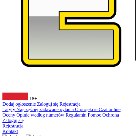
18+
Dodaj ogłoszenie
Zaloguj się
Rejestracja
Taryfy
Najczęściej zadawane pytania
O projekcie
Czat online
Oceny
Opinie według numerów
Regulamin
Pomoc
Ochrona
Zaloguj się
Rejestracja
Kontakt