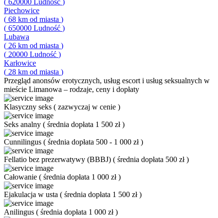
(
620000
Ludność
)
Piechowice
(
68
km od miasta
)
(
650000
Ludność
)
Lubawa
(
26
km od miasta
)
(
20000
Ludność
)
Karłowice
(
28
km od miasta
)
Przegląd
anonsów erotycznych, usług escort i usług seksualnych w
mieście Limanowa – rodzaje, ceny i dopłaty
Klasyczny seks
(
zazwyczaj w cenie
)
Seks analny
(
średnia dopłata 1 500 zł
)
Cunnilingus
(
średnia dopłata 500 - 1 000 zł
)
Fellatio bez prezerwatywy (BBBJ)
(
średnia dopłata 500 zł
)
Całowanie
(
średnia dopłata 1 000 zł
)
Ejakulacja w usta
(
średnia dopłata 1 500 zł
)
Anilingus
(
średnia dopłata 1 000 zł
)