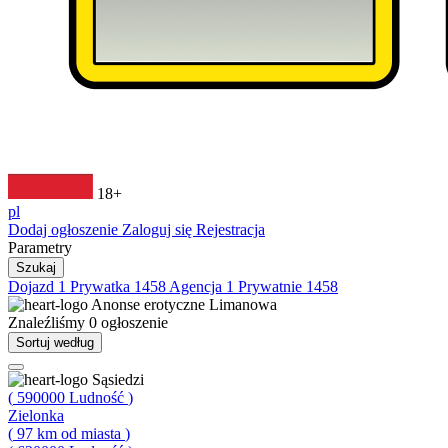
18+
pl
Dodaj ogłoszenie
Zaloguj się
Rejestracja
Parametry
Szukaj
Dojazd
1
Prywatka
1458
Agencja
1
Prywatnie
1458
Anonse erotyczne
Limanowa
Znaleźliśmy
0
ogłoszenie
Sortuj według
Sąsiedzi
(
590000
Ludność
)
Zielonka
(
97
km od miasta
)