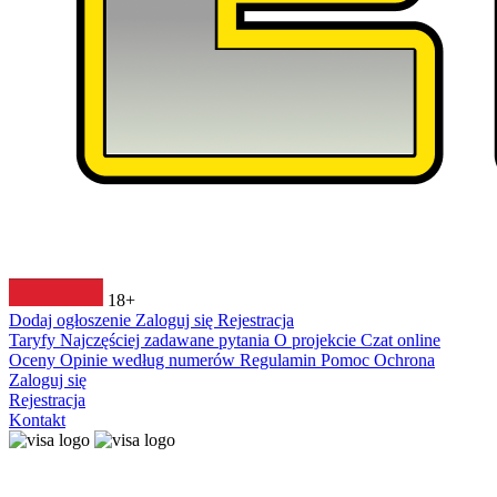
18+
Dodaj ogłoszenie
Zaloguj się
Rejestracja
Taryfy
Najczęściej zadawane pytania
O projekcie
Czat online
Oceny
Opinie według numerów
Regulamin
Pomoc
Ochrona
Zaloguj się
Rejestracja
Kontakt