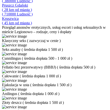
(
380000
Ludność
)
Pruszcz Gdański
(
28
km od miasta
)
(
710000
Ludność
)
Kruszwica
(
45
km od miasta
)
Przegląd
anonsów erotycznych, usług escort i usług seksualnych w
mieście Legionowo – rodzaje, ceny i dopłaty
Klasyczny seks
(
zazwyczaj w cenie
)
Seks analny
(
średnia dopłata 1 500 zł
)
Cunnilingus
(
średnia dopłata 500 - 1 000 zł
)
Fellatio bez prezerwatywy (BBBJ)
(
średnia dopłata 500 zł
)
Całowanie
(
średnia dopłata 1 000 zł
)
Ejakulacja w usta
(
średnia dopłata 1 500 zł
)
Anilingus
(
średnia dopłata 1 000 zł
)
Złoty deszcz
(
średnia dopłata 1 500 zł
)