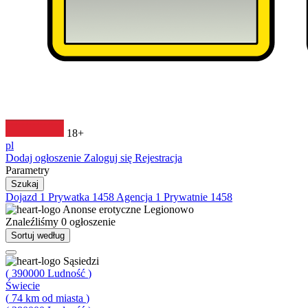
18+
pl
Dodaj ogłoszenie
Zaloguj się
Rejestracja
Parametry
Szukaj
Dojazd
1
Prywatka
1458
Agencja
1
Prywatnie
1458
Anonse erotyczne
Legionowo
Znaleźliśmy
0
ogłoszenie
Sortuj według
Sąsiedzi
(
390000
Ludność
)
Świecie
(
74
km od miasta
)