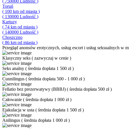
(
750000
Ludność
)
Toruń
(
100
km od miasta
)
(
130000
Ludność
)
Kartuzy
(
74
km od miasta
)
(
140000
Ludność
)
Choszczno
(
86
km od miasta
)
Przegląd
anonsów erotycznych, usług escort i usług seksualnych w mi
Klasyczny seks
(
zazwyczaj w cenie
)
Seks analny
(
średnia dopłata 1 500 zł
)
Cunnilingus
(
średnia dopłata 500 - 1 000 zł
)
Fellatio bez prezerwatywy (BBBJ)
(
średnia dopłata 500 zł
)
Całowanie
(
średnia dopłata 1 000 zł
)
Ejakulacja w usta
(
średnia dopłata 1 500 zł
)
Anilingus
(
średnia dopłata 1 000 zł
)