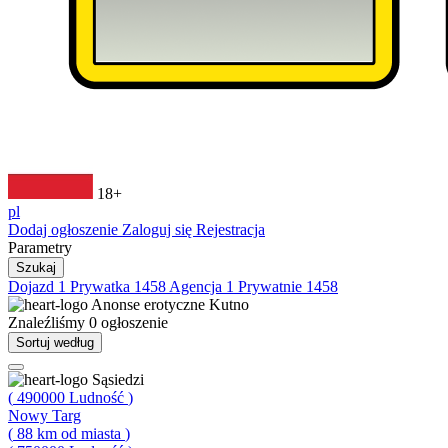
18+
pl
Dodaj ogłoszenie
Zaloguj się
Rejestracja
Parametry
Szukaj
Dojazd
1
Prywatka
1458
Agencja
1
Prywatnie
1458
Anonse erotyczne
Kutno
Znaleźliśmy
0
ogłoszenie
Sortuj według
Sąsiedzi
(
490000
Ludność
)
Nowy Targ
(
88
km od miasta
)