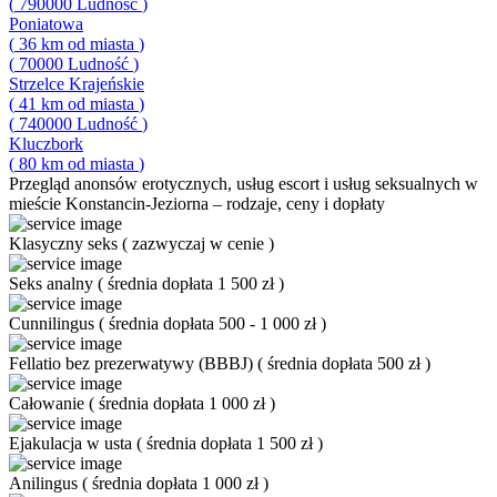
(
790000
Ludność
)
Poniatowa
(
36
km od miasta
)
(
70000
Ludność
)
Strzelce Krajeńskie
(
41
km od miasta
)
(
740000
Ludność
)
Kluczbork
(
80
km od miasta
)
Przegląd
anonsów erotycznych, usług escort i usług seksualnych w
mieście Konstancin-Jeziorna – rodzaje, ceny i dopłaty
Klasyczny seks
(
zazwyczaj w cenie
)
Seks analny
(
średnia dopłata 1 500 zł
)
Cunnilingus
(
średnia dopłata 500 - 1 000 zł
)
Fellatio bez prezerwatywy (BBBJ)
(
średnia dopłata 500 zł
)
Całowanie
(
średnia dopłata 1 000 zł
)
Ejakulacja w usta
(
średnia dopłata 1 500 zł
)
Anilingus
(
średnia dopłata 1 000 zł
)