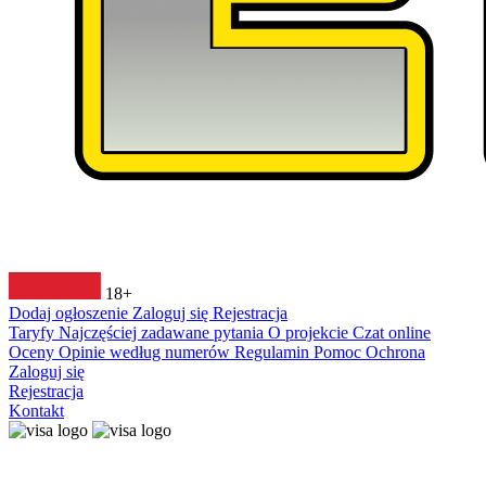
18+
Dodaj ogłoszenie
Zaloguj się
Rejestracja
Taryfy
Najczęściej zadawane pytania
O projekcie
Czat online
Oceny
Opinie według numerów
Regulamin
Pomoc
Ochrona
Zaloguj się
Rejestracja
Kontakt