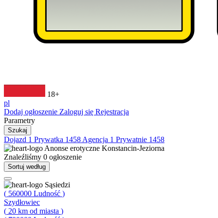
18+
pl
Dodaj ogłoszenie
Zaloguj się
Rejestracja
Parametry
Szukaj
Dojazd
1
Prywatka
1458
Agencja
1
Prywatnie
1458
Anonse erotyczne
Konstancin-Jeziorna
Znaleźliśmy
0
ogłoszenie
Sortuj według
Sąsiedzi
(
560000
Ludność
)
Szydłowiec
(
20
km od miasta
)