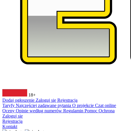
18+
Dodaj ogłoszenie
Zaloguj się
Rejestracja
Taryfy
Najczęściej zadawane pytania
O projekcie
Czat online
Oceny
Opinie według numerów
Regulamin
Pomoc
Ochrona
Zaloguj się
Rejestracja
Kontakt