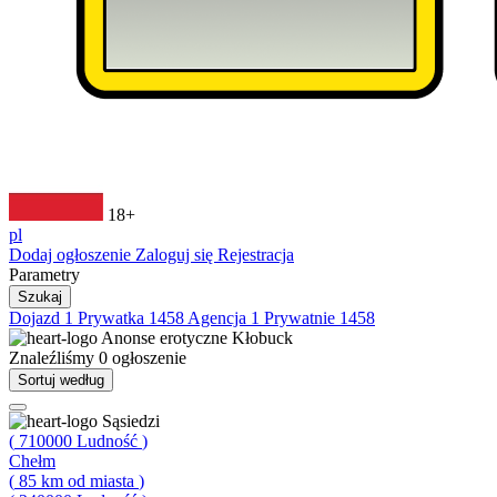
18+
pl
Dodaj ogłoszenie
Zaloguj się
Rejestracja
Parametry
Szukaj
Dojazd
1
Prywatka
1458
Agencja
1
Prywatnie
1458
Anonse erotyczne
Kłobuck
Znaleźliśmy
0
ogłoszenie
Sortuj według
Sąsiedzi
(
710000
Ludność
)
Chełm
(
85
km od miasta
)