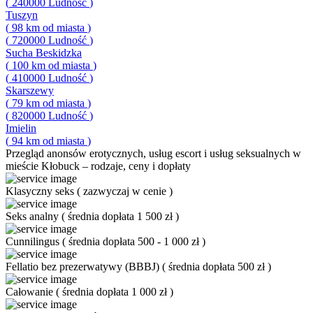
(
240000
Ludność
)
Tuszyn
(
98
km od miasta
)
(
720000
Ludność
)
Sucha Beskidzka
(
100
km od miasta
)
(
410000
Ludność
)
Skarszewy
(
79
km od miasta
)
(
820000
Ludność
)
Imielin
(
94
km od miasta
)
Przegląd
anonsów erotycznych, usług escort i usług seksualnych w
mieście Kłobuck – rodzaje, ceny i dopłaty
Klasyczny seks
(
zazwyczaj w cenie
)
Seks analny
(
średnia dopłata 1 500 zł
)
Cunnilingus
(
średnia dopłata 500 - 1 000 zł
)
Fellatio bez prezerwatywy (BBBJ)
(
średnia dopłata 500 zł
)
Całowanie
(
średnia dopłata 1 000 zł
)