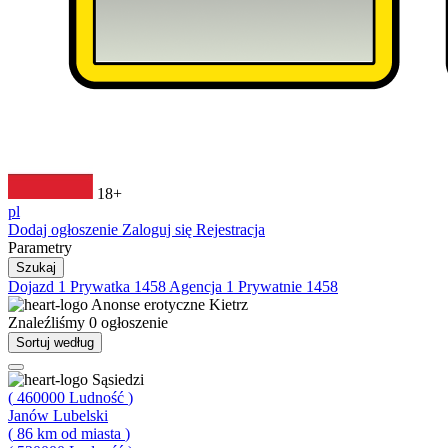
18+
pl
Dodaj ogłoszenie
Zaloguj się
Rejestracja
Parametry
Szukaj
Dojazd
1
Prywatka
1458
Agencja
1
Prywatnie
1458
Anonse erotyczne
Kietrz
Znaleźliśmy
0
ogłoszenie
Sortuj według
Sąsiedzi
(
460000
Ludność
)
Janów Lubelski
(
86
km od miasta
)