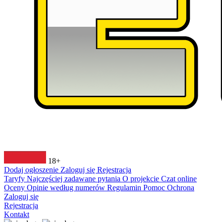
18+
Dodaj ogłoszenie
Zaloguj się
Rejestracja
Taryfy
Najczęściej zadawane pytania
O projekcie
Czat online
Oceny
Opinie według numerów
Regulamin
Pomoc
Ochrona
Zaloguj się
Rejestracja
Kontakt