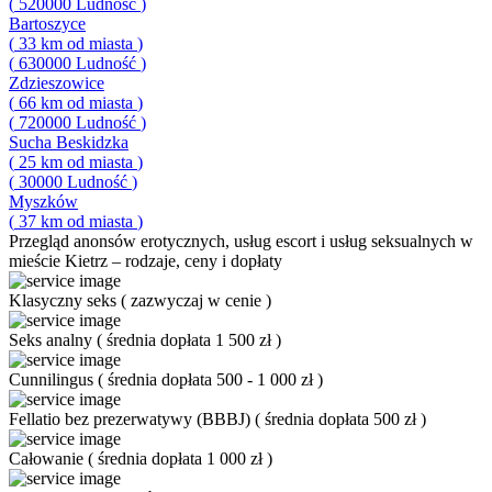
(
520000
Ludność
)
Bartoszyce
(
33
km od miasta
)
(
630000
Ludność
)
Zdzieszowice
(
66
km od miasta
)
(
720000
Ludność
)
Sucha Beskidzka
(
25
km od miasta
)
(
30000
Ludność
)
Myszków
(
37
km od miasta
)
Przegląd
anonsów erotycznych, usług escort i usług seksualnych w
mieście Kietrz – rodzaje, ceny i dopłaty
Klasyczny seks
(
zazwyczaj w cenie
)
Seks analny
(
średnia dopłata 1 500 zł
)
Cunnilingus
(
średnia dopłata 500 - 1 000 zł
)
Fellatio bez prezerwatywy (BBBJ)
(
średnia dopłata 500 zł
)
Całowanie
(
średnia dopłata 1 000 zł
)