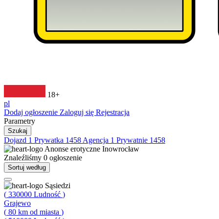
18+
pl
Dodaj ogłoszenie
Zaloguj się
Rejestracja
Parametry
Szukaj
Dojazd
1
Prywatka
1458
Agencja
1
Prywatnie
1458
Anonse erotyczne
Inowrocław
Znaleźliśmy
0
ogłoszenie
Sortuj według
Sąsiedzi
(
330000
Ludność
)
Grajewo
(
80
km od miasta
)