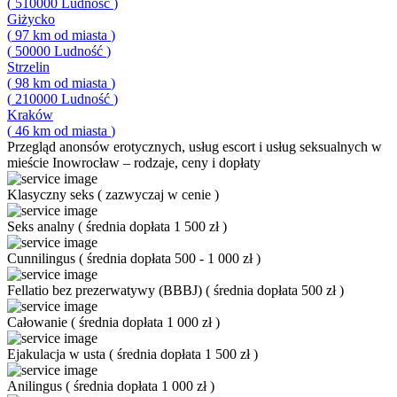
(
510000
Ludność
)
Giżycko
(
97
km od miasta
)
(
50000
Ludność
)
Strzelin
(
98
km od miasta
)
(
210000
Ludność
)
Kraków
(
46
km od miasta
)
Przegląd
anonsów erotycznych, usług escort i usług seksualnych w
mieście Inowrocław – rodzaje, ceny i dopłaty
Klasyczny seks
(
zazwyczaj w cenie
)
Seks analny
(
średnia dopłata 1 500 zł
)
Cunnilingus
(
średnia dopłata 500 - 1 000 zł
)
Fellatio bez prezerwatywy (BBBJ)
(
średnia dopłata 500 zł
)
Całowanie
(
średnia dopłata 1 000 zł
)
Ejakulacja w usta
(
średnia dopłata 1 500 zł
)
Anilingus
(
średnia dopłata 1 000 zł
)