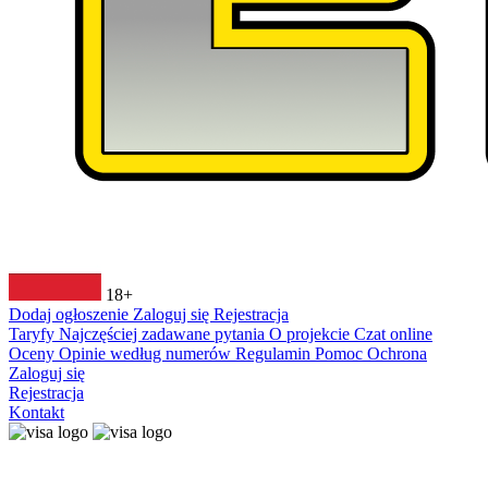
18+
Dodaj ogłoszenie
Zaloguj się
Rejestracja
Taryfy
Najczęściej zadawane pytania
O projekcie
Czat online
Oceny
Opinie według numerów
Regulamin
Pomoc
Ochrona
Zaloguj się
Rejestracja
Kontakt