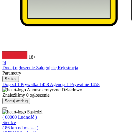
18+
pl
Dodaj ogłoszenie
Zaloguj się
Rejestracja
Parametry
Szukaj
Dojazd
1
Prywatka
1458
Agencja
1
Prywatnie
1458
Anonse erotyczne
Działdowo
Znaleźliśmy
0
ogłoszenie
Sortuj według
Sąsiedzi
(
60000
Ludność
)
Siedlce
(
86
km od miasta
)