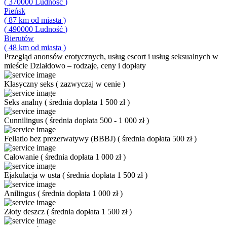
(
370000
Ludność
)
Pieńsk
(
87
km od miasta
)
(
490000
Ludność
)
Bierutów
(
48
km od miasta
)
Przegląd
anonsów erotycznych, usług escort i usług seksualnych w
mieście Działdowo – rodzaje, ceny i dopłaty
Klasyczny seks
(
zazwyczaj w cenie
)
Seks analny
(
średnia dopłata 1 500 zł
)
Cunnilingus
(
średnia dopłata 500 - 1 000 zł
)
Fellatio bez prezerwatywy (BBBJ)
(
średnia dopłata 500 zł
)
Całowanie
(
średnia dopłata 1 000 zł
)
Ejakulacja w usta
(
średnia dopłata 1 500 zł
)
Anilingus
(
średnia dopłata 1 000 zł
)
Złoty deszcz
(
średnia dopłata 1 500 zł
)