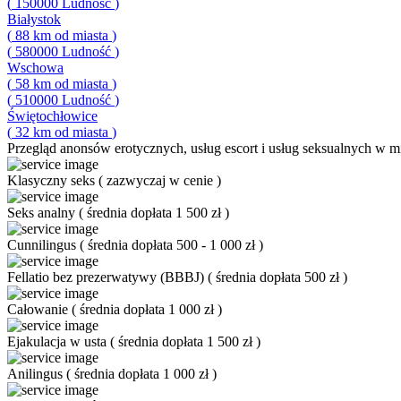
(
150000
Ludność
)
Białystok
(
88
km od miasta
)
(
580000
Ludność
)
Wschowa
(
58
km od miasta
)
(
510000
Ludność
)
Świętochłowice
(
32
km od miasta
)
Przegląd
anonsów erotycznych, usług escort i usług seksualnych w mi
Klasyczny seks
(
zazwyczaj w cenie
)
Seks analny
(
średnia dopłata 1 500 zł
)
Cunnilingus
(
średnia dopłata 500 - 1 000 zł
)
Fellatio bez prezerwatywy (BBBJ)
(
średnia dopłata 500 zł
)
Całowanie
(
średnia dopłata 1 000 zł
)
Ejakulacja w usta
(
średnia dopłata 1 500 zł
)
Anilingus
(
średnia dopłata 1 000 zł
)