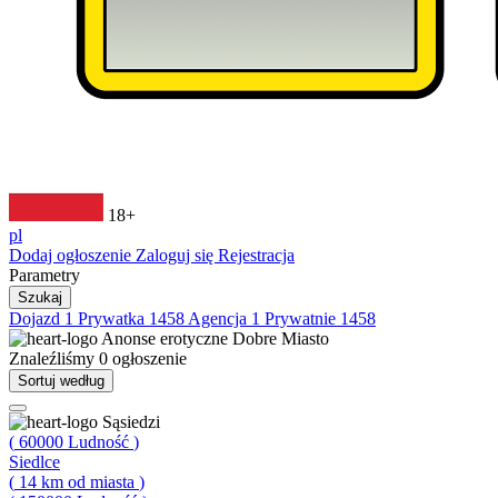
18+
pl
Dodaj ogłoszenie
Zaloguj się
Rejestracja
Parametry
Szukaj
Dojazd
1
Prywatka
1458
Agencja
1
Prywatnie
1458
Anonse erotyczne
Dobre Miasto
Znaleźliśmy
0
ogłoszenie
Sortuj według
Sąsiedzi
(
60000
Ludność
)
Siedlce
(
14
km od miasta
)