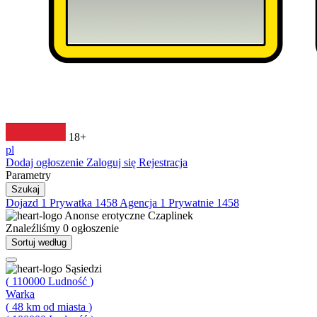
18+
pl
Dodaj ogłoszenie
Zaloguj się
Rejestracja
Parametry
Szukaj
Dojazd
1
Prywatka
1458
Agencja
1
Prywatnie
1458
Anonse erotyczne
Czaplinek
Znaleźliśmy
0
ogłoszenie
Sortuj według
Sąsiedzi
(
110000
Ludność
)
Warka
(
48
km od miasta
)