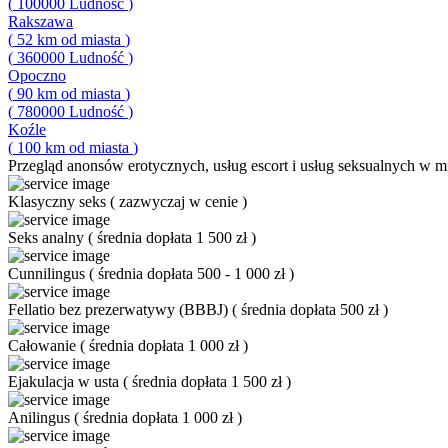
(
100000
Ludność
)
Rakszawa
(
52
km od miasta
)
(
360000
Ludność
)
Opoczno
(
90
km od miasta
)
(
780000
Ludność
)
Koźle
(
100
km od miasta
)
Przegląd
anonsów erotycznych, usług escort i usług seksualnych w mi
Klasyczny seks
(
zazwyczaj w cenie
)
Seks analny
(
średnia dopłata 1 500 zł
)
Cunnilingus
(
średnia dopłata 500 - 1 000 zł
)
Fellatio bez prezerwatywy (BBBJ)
(
średnia dopłata 500 zł
)
Całowanie
(
średnia dopłata 1 000 zł
)
Ejakulacja w usta
(
średnia dopłata 1 500 zł
)
Anilingus
(
średnia dopłata 1 000 zł
)