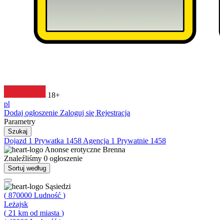
18+
pl
Dodaj ogłoszenie
Zaloguj się
Rejestracja
Parametry
Szukaj
Dojazd
1
Prywatka
1458
Agencja
1
Prywatnie
1458
Anonse erotyczne
Brenna
Znaleźliśmy
0
ogłoszenie
Sortuj według
Sąsiedzi
(
870000
Ludność
)
Leżajsk
(
21
km od miasta
)