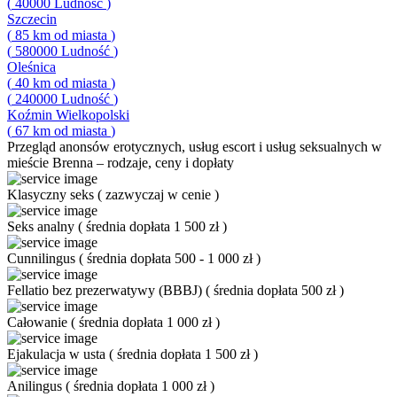
(
40000
Ludność
)
Szczecin
(
85
km od miasta
)
(
580000
Ludność
)
Oleśnica
(
40
km od miasta
)
(
240000
Ludność
)
Koźmin Wielkopolski
(
67
km od miasta
)
Przegląd
anonsów erotycznych, usług escort i usług seksualnych w
mieście Brenna – rodzaje, ceny i dopłaty
Klasyczny seks
(
zazwyczaj w cenie
)
Seks analny
(
średnia dopłata 1 500 zł
)
Cunnilingus
(
średnia dopłata 500 - 1 000 zł
)
Fellatio bez prezerwatywy (BBBJ)
(
średnia dopłata 500 zł
)
Całowanie
(
średnia dopłata 1 000 zł
)
Ejakulacja w usta
(
średnia dopłata 1 500 zł
)
Anilingus
(
średnia dopłata 1 000 zł
)