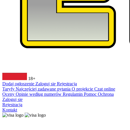
18+
Dodaj ogłoszenie
Zaloguj się
Rejestracja
Taryfy
Najczęściej zadawane pytania
O projekcie
Czat online
Oceny
Opinie według numerów
Regulamin
Pomoc
Ochrona
Zaloguj się
Rejestracja
Kontakt