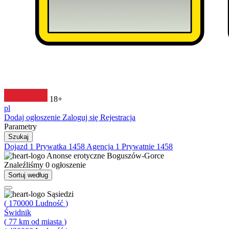
18+
pl
Dodaj ogłoszenie
Zaloguj się
Rejestracja
Parametry
Szukaj
Dojazd
1
Prywatka
1458
Agencja
1
Prywatnie
1458
Anonse erotyczne
Boguszów-Gorce
Znaleźliśmy
0
ogłoszenie
Sortuj według
Sąsiedzi
(
170000
Ludność
)
Świdnik
(
77
km od miasta
)