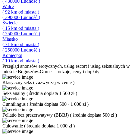
(
430000
Ludność
)
Wałcz
(
92
km od miasta
)
(
390000
Ludność
)
Świecie
(
15
km od miasta
)
(
750000
Ludność
)
Miastko
(
71
km od miasta
)
(
250000
Ludność
)
Koniecpol
(
10
km od miasta
)
Przegląd
anonsów erotycznych, usług escort i usług seksualnych w
mieście Boguszów-Gorce – rodzaje, ceny i dopłaty
Klasyczny seks
(
zazwyczaj w cenie
)
Seks analny
(
średnia dopłata 1 500 zł
)
Cunnilingus
(
średnia dopłata 500 - 1 000 zł
)
Fellatio bez prezerwatywy (BBBJ)
(
średnia dopłata 500 zł
)
Całowanie
(
średnia dopłata 1 000 zł
)