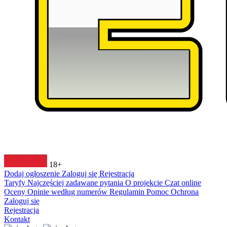
18+
Dodaj ogłoszenie
Zaloguj się
Rejestracja
Taryfy
Najczęściej zadawane pytania
O projekcie
Czat online
Oceny
Opinie według numerów
Regulamin
Pomoc
Ochrona
Zaloguj się
Rejestracja
Kontakt