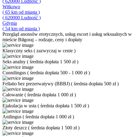
(
620000
Ludność
)
Witkowo
(
65
km od miasta
)
(
620000
Ludność
)
Gdynia
(
54
km od miasta
)
Przegląd
anonsów erotycznych, usług escort i usług seksualnych w
mieście Biłgoraj – rodzaje, ceny i dopłaty
Klasyczny seks
(
zazwyczaj w cenie
)
Seks analny
(
średnia dopłata 1 500 zł
)
Cunnilingus
(
średnia dopłata 500 - 1 000 zł
)
Fellatio bez prezerwatywy (BBBJ)
(
średnia dopłata 500 zł
)
Całowanie
(
średnia dopłata 1 000 zł
)
Ejakulacja w usta
(
średnia dopłata 1 500 zł
)
Anilingus
(
średnia dopłata 1 000 zł
)
Złoty deszcz
(
średnia dopłata 1 500 zł
)