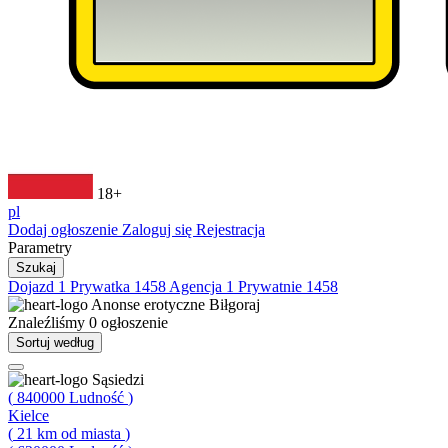
18+
pl
Dodaj ogłoszenie
Zaloguj się
Rejestracja
Parametry
Szukaj
Dojazd
1
Prywatka
1458
Agencja
1
Prywatnie
1458
Anonse erotyczne
Biłgoraj
Znaleźliśmy
0
ogłoszenie
Sortuj według
Sąsiedzi
(
840000
Ludność
)
Kielce
(
21
km od miasta
)