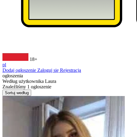
18+
pl
Dodaj ogłoszenie
Zaloguj się
Rejestracja
ogłoszenia
Według użytkownika
Laura
Znaleźliśmy
1
ogłoszenie
Sortuj według