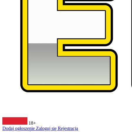
18+
Dodaj ogłoszenie
Zaloguj się
Rejestracja