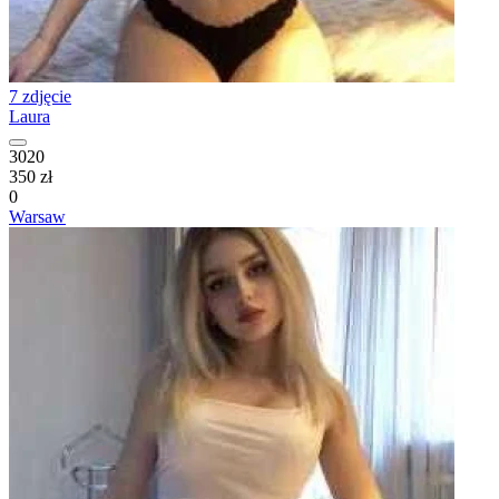
7 zdjęcie
Laura
3020
350 zł
0
Warsaw