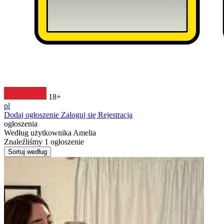
18+
pl
Dodaj ogłoszenie
Zaloguj się
Rejestracja
ogłoszenia
Według użytkownika
Amelia
Znaleźliśmy
1
ogłoszenie
Sortuj według