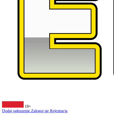
18+
Dodaj ogłoszenie
Zaloguj się
Rejestracja