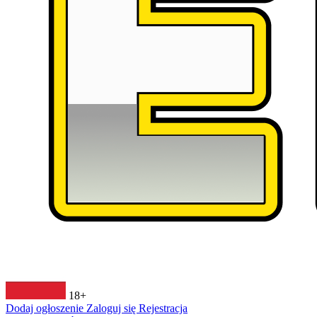
18+
Dodaj ogłoszenie
Zaloguj się
Rejestracja