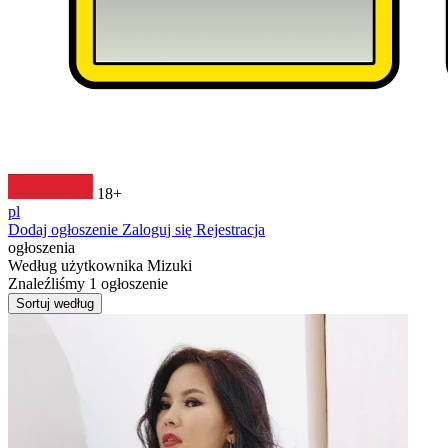
18+
pl
Dodaj ogłoszenie
Zaloguj się
Rejestracja
ogłoszenia
Według użytkownika
Mizuki
Znaleźliśmy
1
ogłoszenie
Sortuj według