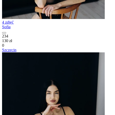
4 zdjęć
Sofia
234
130 zł
0
Szczecin