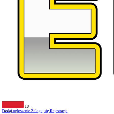
18+
Dodaj ogłoszenie
Zaloguj się
Rejestracja