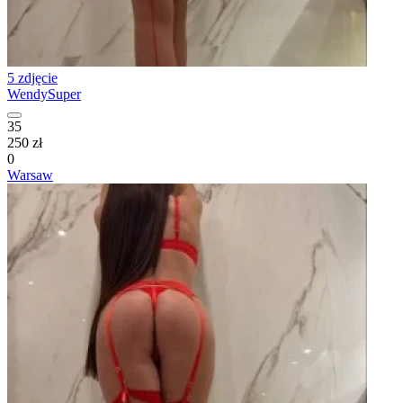
5 zdjęcie
WendySuper
35
250 zł
0
Warsaw