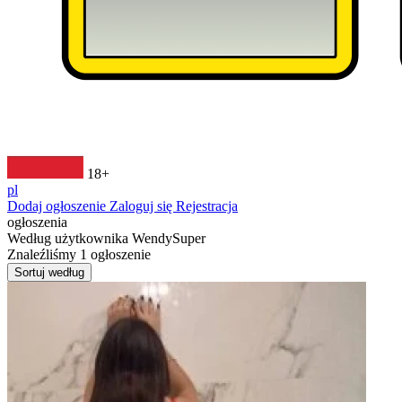
18+
pl
Dodaj ogłoszenie
Zaloguj się
Rejestracja
ogłoszenia
Według użytkownika
WendySuper
Znaleźliśmy
1
ogłoszenie
Sortuj według