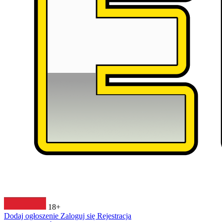
18+
Dodaj ogłoszenie
Zaloguj się
Rejestracja