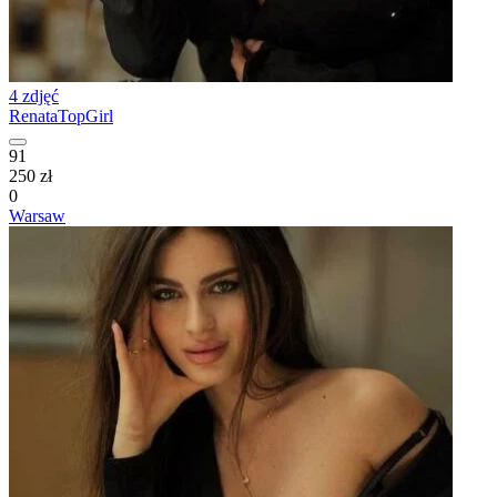
4 zdjęć
RenataTopGirl
91
250 zł
0
Warsaw