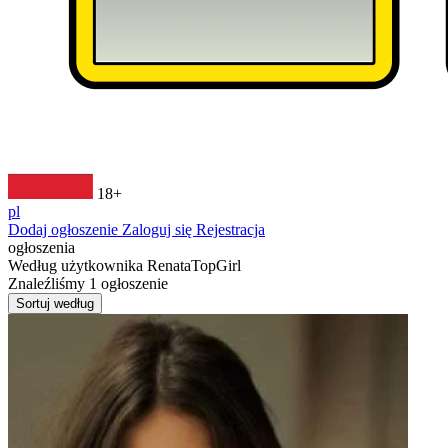
18+
pl
Dodaj ogłoszenie
Zaloguj się
Rejestracja
ogłoszenia
Według użytkownika
RenataTopGirl
Znaleźliśmy
1
ogłoszenie
Sortuj według