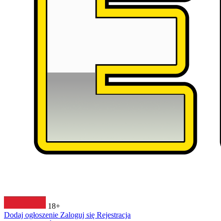
18+
Dodaj ogłoszenie
Zaloguj się
Rejestracja