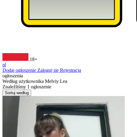
18+
pl
Dodaj ogłoszenie
Zaloguj się
Rejestracja
ogłoszenia
Według użytkownika
Melviy Lea
Znaleźliśmy
1
ogłoszenie
Sortuj według