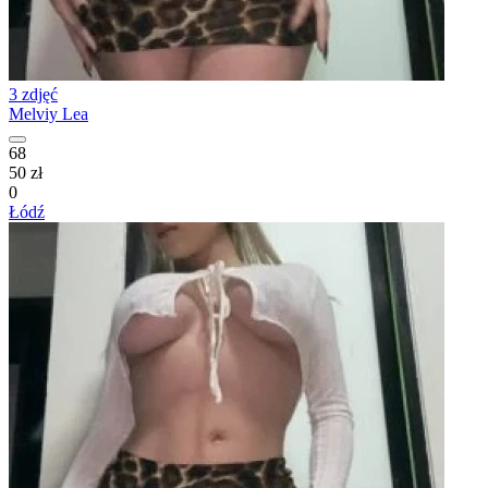
3 zdjęć
Melviy Lea
68
50 zł
0
Łódź