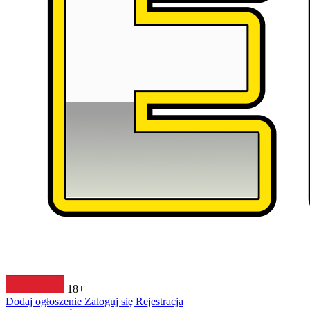
18+
Dodaj ogłoszenie
Zaloguj się
Rejestracja