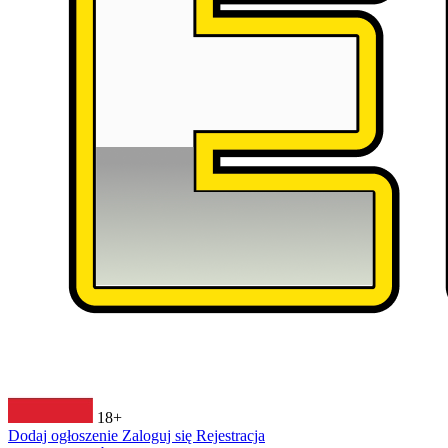
18+
Dodaj ogłoszenie
Zaloguj się
Rejestracja