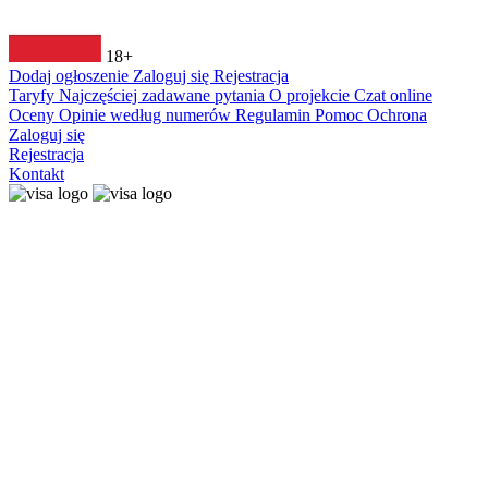
18+
Dodaj ogłoszenie
Zaloguj się
Rejestracja
Taryfy
Najczęściej zadawane pytania
O projekcie
Czat online
Oceny
Opinie według numerów
Regulamin
Pomoc
Ochrona
Zaloguj się
Rejestracja
Kontakt