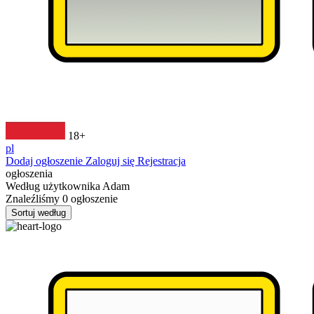
18+
pl
Dodaj ogłoszenie
Zaloguj się
Rejestracja
ogłoszenia
Według użytkownika
Adam
Znaleźliśmy
0
ogłoszenie
Sortuj według