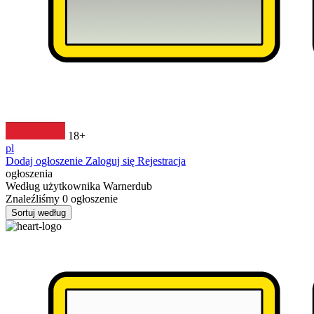
18+
pl
Dodaj ogłoszenie
Zaloguj się
Rejestracja
ogłoszenia
Według użytkownika
Warnerdub
Znaleźliśmy
0
ogłoszenie
Sortuj według