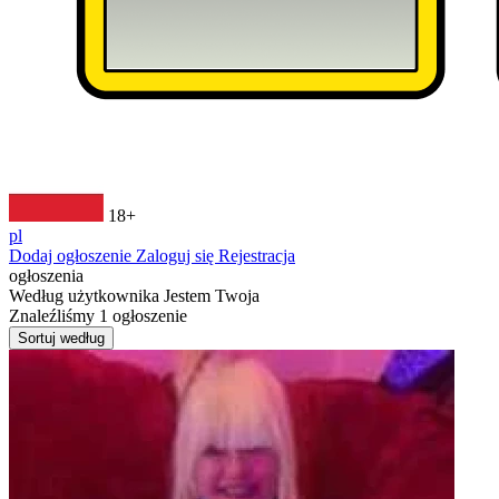
18+
pl
Dodaj ogłoszenie
Zaloguj się
Rejestracja
ogłoszenia
Według użytkownika
Jestem Twoja
Znaleźliśmy
1
ogłoszenie
Sortuj według