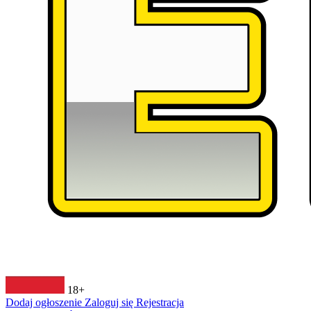
18+
Dodaj ogłoszenie
Zaloguj się
Rejestracja