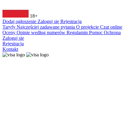
18+
Dodaj ogłoszenie
Zaloguj się
Rejestracja
Taryfy
Najczęściej zadawane pytania
O projekcie
Czat online
Oceny
Opinie według numerów
Regulamin
Pomoc
Ochrona
Zaloguj się
Rejestracja
Kontakt