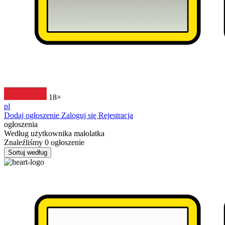
18+
pl
Dodaj ogłoszenie
Zaloguj się
Rejestracja
ogłoszenia
Według użytkownika
małolatka
Znaleźliśmy
0
ogłoszenie
Sortuj według