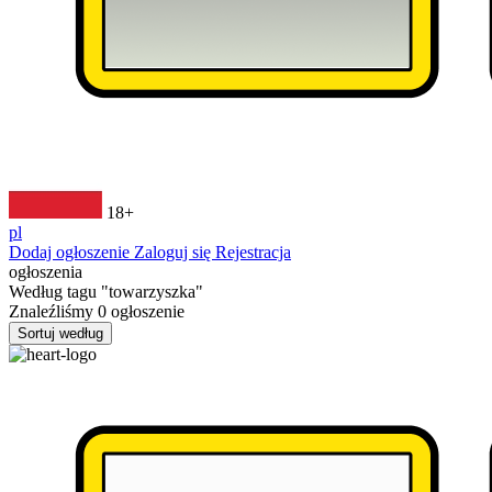
18+
pl
Dodaj ogłoszenie
Zaloguj się
Rejestracja
ogłoszenia
Według tagu
"towarzyszka"
Znaleźliśmy
0
ogłoszenie
Sortuj według