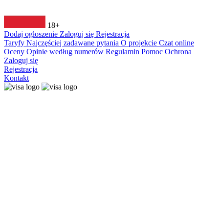
18+
Dodaj ogłoszenie
Zaloguj się
Rejestracja
Taryfy
Najczęściej zadawane pytania
O projekcie
Czat online
Oceny
Opinie według numerów
Regulamin
Pomoc
Ochrona
Zaloguj się
Rejestracja
Kontakt