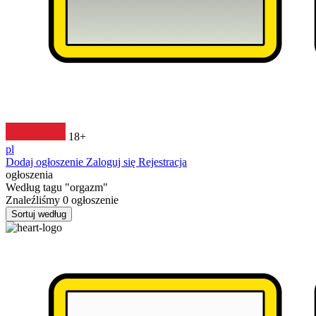
18+
pl
Dodaj ogłoszenie
Zaloguj się
Rejestracja
ogłoszenia
Według tagu
"orgazm"
Znaleźliśmy
0
ogłoszenie
Sortuj według