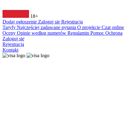
18+
Dodaj ogłoszenie
Zaloguj się
Rejestracja
Taryfy
Najczęściej zadawane pytania
O projekcie
Czat online
Oceny
Opinie według numerów
Regulamin
Pomoc
Ochrona
Zaloguj się
Rejestracja
Kontakt