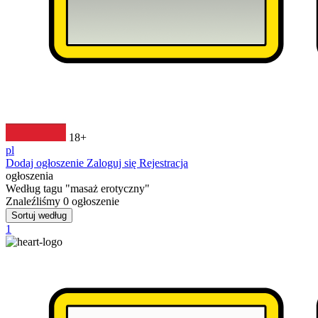
18+
pl
Dodaj ogłoszenie
Zaloguj się
Rejestracja
ogłoszenia
Według tagu
"masaż erotyczny"
Znaleźliśmy
0
ogłoszenie
Sortuj według
1