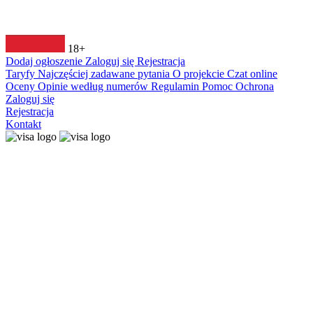
18+
Dodaj ogłoszenie
Zaloguj się
Rejestracja
Taryfy
Najczęściej zadawane pytania
O projekcie
Czat online
Oceny
Opinie według numerów
Regulamin
Pomoc
Ochrona
Zaloguj się
Rejestracja
Kontakt