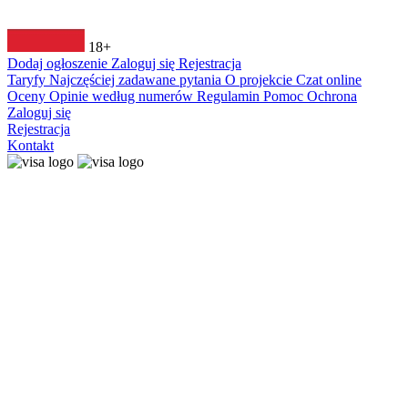
18+
Dodaj ogłoszenie
Zaloguj się
Rejestracja
Taryfy
Najczęściej zadawane pytania
O projekcie
Czat online
Oceny
Opinie według numerów
Regulamin
Pomoc
Ochrona
Zaloguj się
Rejestracja
Kontakt