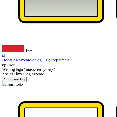
18+
pl
Dodaj ogłoszenie
Zaloguj się
Rejestracja
ogłoszenia
Według tagu
"masaż erotyczny"
Znaleźliśmy
0
ogłoszenie
Sortuj według