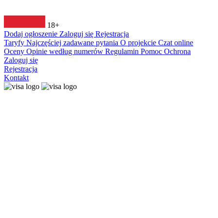
18+
Dodaj ogłoszenie
Zaloguj się
Rejestracja
Taryfy
Najczęściej zadawane pytania
O projekcie
Czat online
Oceny
Opinie według numerów
Regulamin
Pomoc
Ochrona
Zaloguj się
Rejestracja
Kontakt