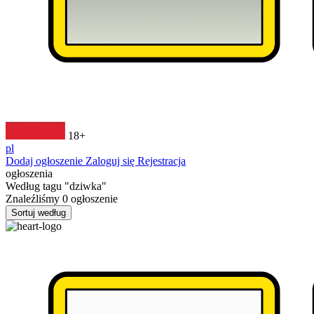
18+
pl
Dodaj ogłoszenie
Zaloguj się
Rejestracja
ogłoszenia
Według tagu
"dziwka"
Znaleźliśmy
0
ogłoszenie
Sortuj według